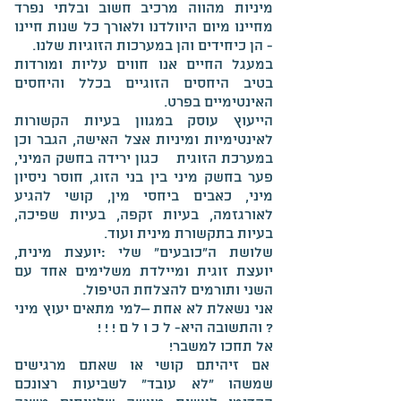
מיניות מהווה מרכיב חשוב ובלתי נפרד
מחיינו מיום היוולדנו ולאורך כל שנות חיינו
- הן כיחידים והן במערכות הזוגיות שלנו.
במעגל החיים אנו חווים עליות ומורדות
בטיב היחסים הזוגיים בכלל והיחסים
האינטימיים בפרט.
הייעוץ עוסק במגוון בעיות הקשורות
לאינטימיות ומיניות אצל האישה, הגבר וכן
במערכת הזוגית כגון ירידה בחשק המיני,
פער בחשק מיני בין בני הזוג, חוסר ניסיון
מיני, כאבים ביחסי מין, קושי להגיע
לאורגזמה, בעיות זקפה, בעיות שפיכה,
בעיות בתקשורת מינית ועוד.
שלושת ה"כובעים" שלי :יועצת מינית,
יועצת זוגית ומיילדת משלימים אחד עם
השני ותורמים להצלחת הטיפול.
אני נשאלת לא אחת –למי מתאים יעוץ מיני
? והתשובה היא- ל כ ו ל ם ! ! !
אל תחכו למשבר!
אם זיהיתם קושי או שאתם מרגישים
שמשהו "לא עובד" לשביעות רצונכם