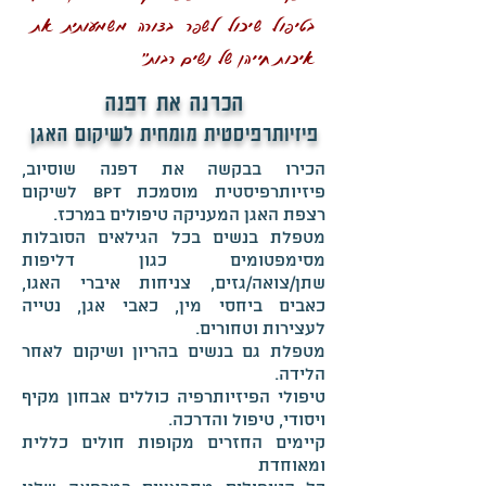
בטיפול שיכול לשפר בצורה משמעותית את
איכות חייהן של נשים רבות"
הכרנה את דפנה
פיזיותרפיסטית מומחית לשיקום האגן
הכירו בבקשה את דפנה שוסיוב,
פיזיותרפיסטית מוסמכת Bpt לשיקום
רצפת האגן המעניקה טיפולים במרכז.
מטפלת בנשים בכל הגילאים הסובלות
מסימפטומים כגון דליפות
שתן/צואה/גזים, צניחות איברי האגו,
כאבים ביחסי מין, כאבי אגן, נטייה
לעצירות וטחורים.
מטפלת גם בנשים בהריון ושיקום לאחר
הלידה.
טיפולי הפיזיותרפיה כוללים אבחון מקיף
ויסודי, טיפול והדרכה.
קיימים החזרים מקופות חולים כללית
ומאוחדת