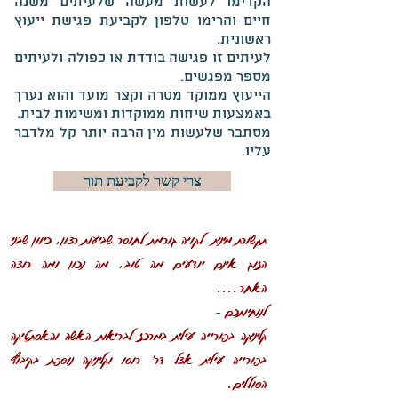
הקדימו לעשות מעשה שלעיתים משנה
חיים והרימו טלפון לקביעת פגישת ייעוץ
ראשונית.
לעיתים זו פגישה בודדת או כפולה ולעיתים
מספר מפגשים.
הייעוץ ממוקד מטרה וקצר מועד והוא נערך
באמצעות שיחות ממוקדות ומשימות לבית.
מסתבר שלעשות מין הרבה יותר קל מלדבר
עליו.
צרי קשר לקביעת תור
תקשורת מינית לקויה גורמת לחוסר שביעות רצון, כיוון שבני
הזוג אינם יודעים מה טוב, מה נכון ומה רוצה
האחר....
לנוחיותכם –
קליניקה בפורייה עילית במרכז לבריאות האשה והאסתטיקה
בפורייה עילית אצל דר' רוסו וקליניקה נוספת בקיבוץ
הסוללים.