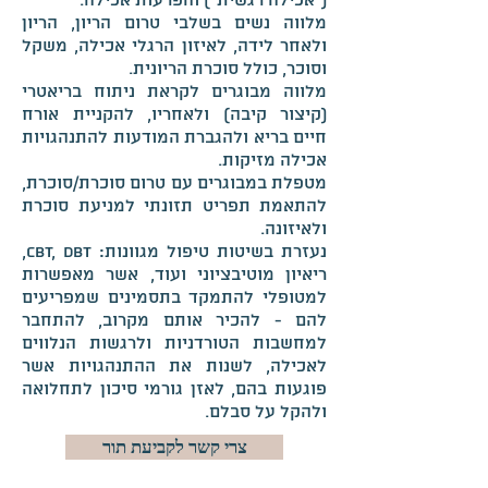
("אכילה רגשית") והפרעות אכילה.
מלווה נשים בשלבי טרום הריון, הריון
ולאחר לידה, לאיזון הרגלי אכילה, משקל
וסוכר, כולל סוכרת הריונית.
מלווה מבוגרים לקראת ניתוח בריאטרי
(קיצור קיבה) ולאחריו, להקניית אורח
חיים בריא ולהגברת המודעות להתנהגויות
אכילה מזיקות.
מטפלת במבוגרים עם טרום סוכרת/סוכרת,
להתאמת תפריט תזונתי למניעת סוכרת
ולאיזונה.
נעזרת בשיטות טיפול מגוונות: CBT, DBT,
ריאיון מוטיבציוני ועוד, אשר מאפשרות
למטופלי להתמקד בתסמינים שמפריעים
להם - להכיר אותם מקרוב, להתחבר
למחשבות הטורדניות ולרגשות הנלווים
לאכילה, לשנות את ההתנהגויות אשר
פוגעות בהם, לאזן גורמי סיכון לתחלואה
ולהקל על סבלם.
צרי קשר לקביעת תור