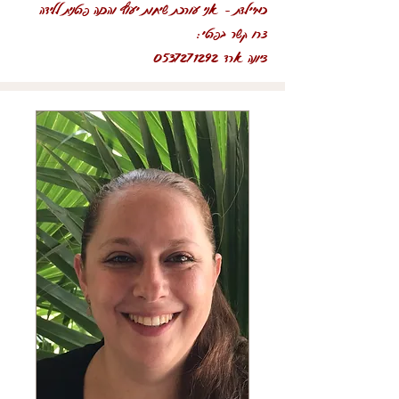
כמיילדת – אני עורכת שיחות יעוץ והכנה פרטנית ללידה
צרו קשר בפרטי:
ציונה ארד
0537271292