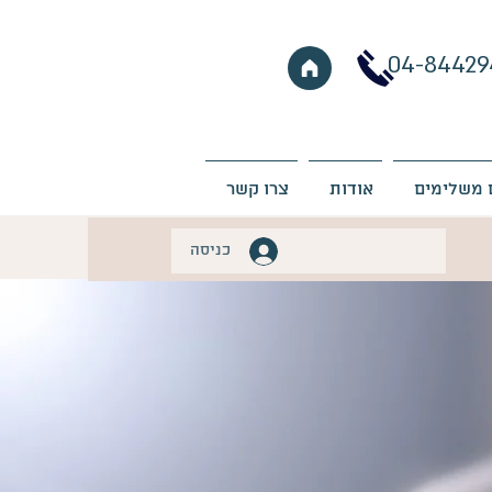
04-84429
 משלימים
אודות
צרו קשר
כניסה