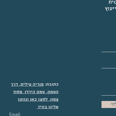
טית
יעוץ
כתובת:
פוריה עילית, דרך
העמק, עמק הירדן, מחוז
צפון, לחצו כאן ונווטו
חי
אלינו בוויז
Email: